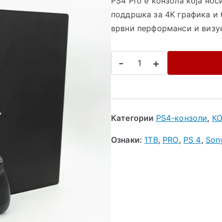
PS4 Pro е конзола која нос
поддршка за 4K графика и 
врвни перформанси и визуе
-
+
Категории
PS4-конзоли
,
К
Ознаки:
1TB
,
PRO
,
PS 4
,
Son