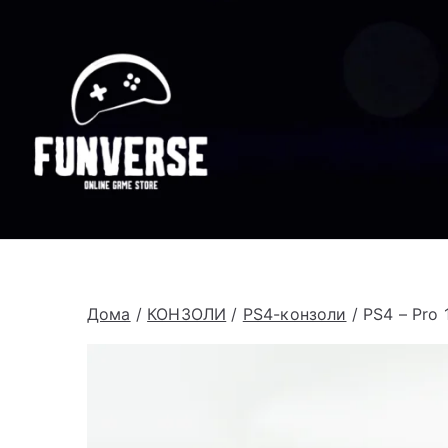
Дома
/
КОНЗОЛИ
/
PS4-конзоли
/ PS4 – Pro 