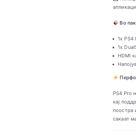
апликаци
Во пак
1x PS4 
1x Dua
HDMI к
Напоју
Перфо
PS4 Pro 
кај подд
поостра 
сакаат м