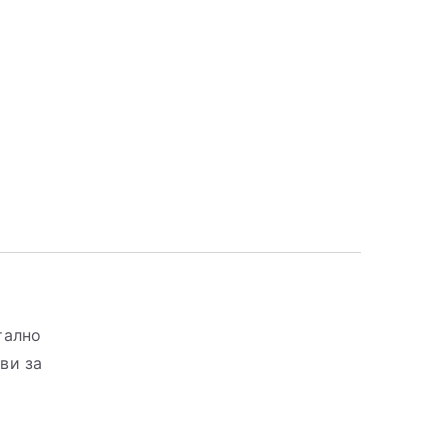
тално
ви за