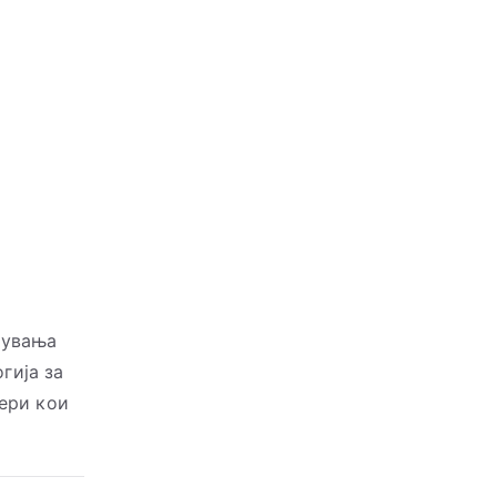
тувања
гија за
мери кои