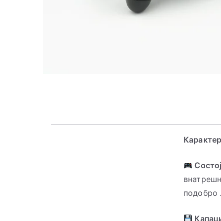
Каракте
Состој
внатрешн
подобро 
Капаци