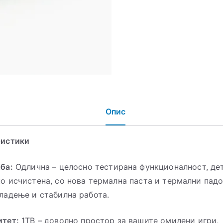
Опис
ристики
ба:
Одлична – целосно тестирана функционалност, де
о исчистена, со нова термална паста и термални падо
ладење и стабилна работа.
тет:
1TB – доволно простор за вашите омилени игри,