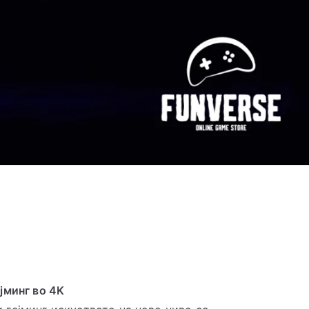
ејминг во 4K