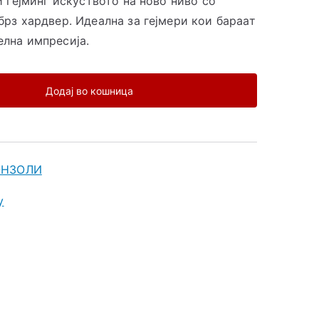
и гејминг искуството на ново ниво со
брз хардвер. Идеална за гејмери кои бараат
лна импресија.
Додај во кошница
ОНЗОЛИ
y