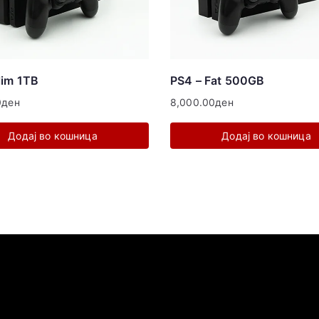
lim 1TB
PS4 – Fat 500GB
0
ден
8,000.00
ден
Додај во кошница
Додај во кошница