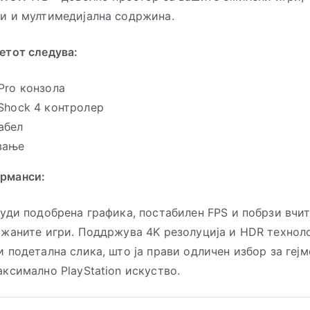
и и мултимедијална содржина.
етот следува:
Pro конзола
lShock 4 контролер
абел
вање
рманси:
нуди подобрена графика, постабилен FPS и побрзи вчи
ржаните игри. Поддржува 4K резолуција и HDR техноло
и подетална слика, што ја прави одличен избор за геј
аксимално PlayStation искуство.