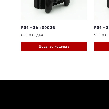
PS4 – Slim 500GB
PS4 – S
8,000.00
ден
9,000.0
Додај во кошница