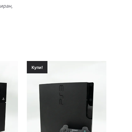
тиран,
Купи!