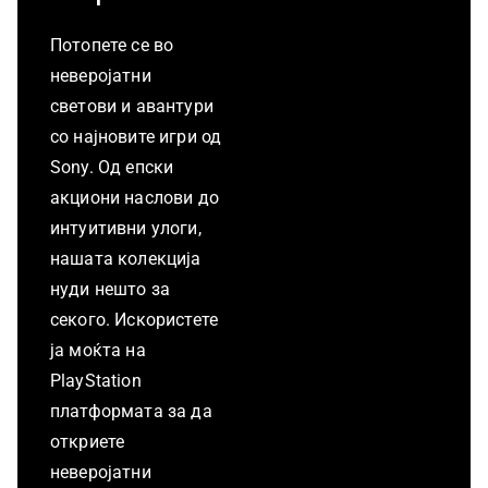
Потопете се во
неверојатни
светови и авантури
со најновите игри од
Sony. Од епски
акциони наслови до
интуитивни улоги,
нашата колекција
нуди нешто за
секого. Искористете
ја моќта на
PlayStation
платформата за да
откриете
неверојатни