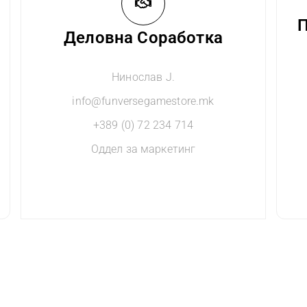
П
Деловна Соработка
Нинослав Ј.
info@funversegamestore.mk
+389 (0) 72 234 714
Оддел за маркетинг