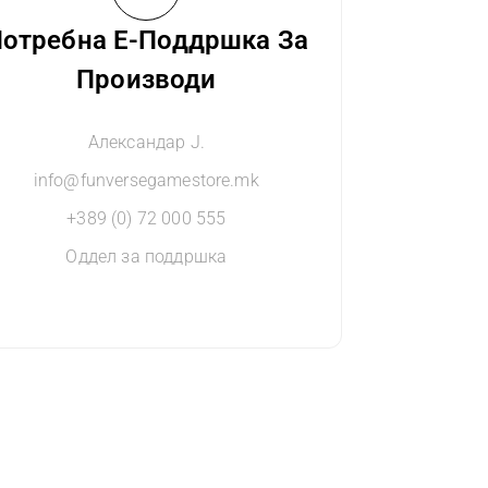
отребна Е-Поддршка За
Производи
Александар Ј.
info@funversegamestore.mk
+389 (0) 72 000 555
Оддел за поддршка