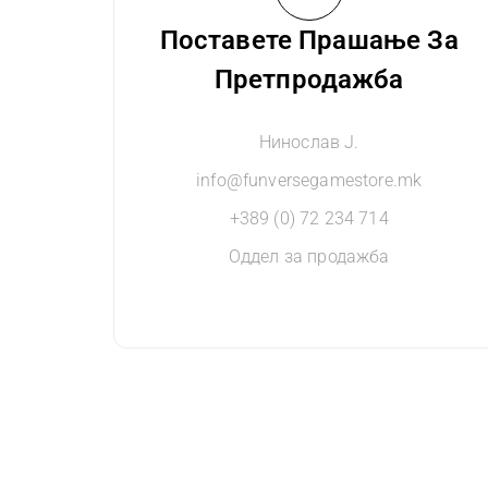
Поставете Прашање За
Претпродажба
Нинослав Ј.
info@funversegamestore.mk
+389 (0) 72 234 714
Оддел за продажба