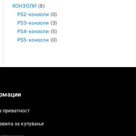
КОНЗОЛИ
8
PS2-конзоли
0
PS3-конзоли
3
PS4-конзоли
5
PS5-конзоли
0
рмации
а приватност
равила за купување