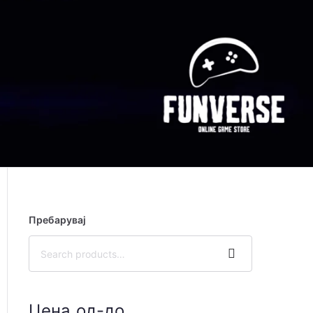
Пребарувај
Search
Цена од-до