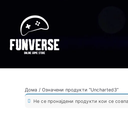
Дома
/ Означени продукти “Uncharted3”
Не се пронајдени продукти кои се совпа