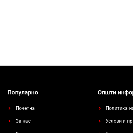
Популарно
Општи инфо
Почетна
Политика н
За нас
Услови и п