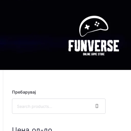
Пребарувај
Search
Цена од-до