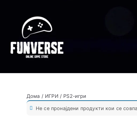
Дома
/
ИГРИ
/ PS2-игри
Не се пронајдени продукти кои се совпа