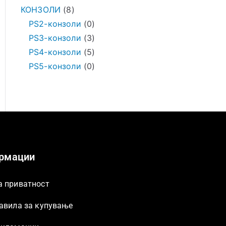
КОНЗОЛИ
8
PS2-конзоли
0
PS3-конзоли
3
PS4-конзоли
5
PS5-конзоли
0
рмации
а приватност
равила за купување