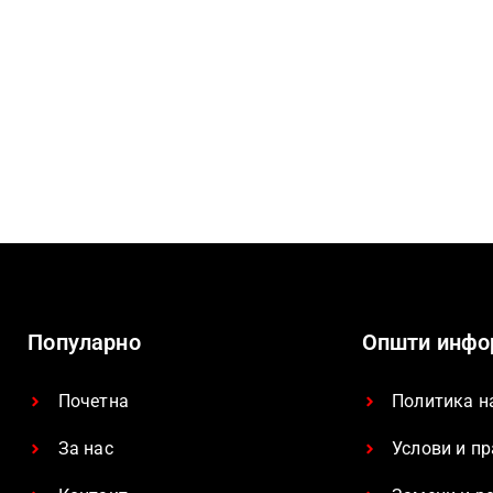
Популарно
Општи инфо
Почетна
Политика н
За нас
Услови и п